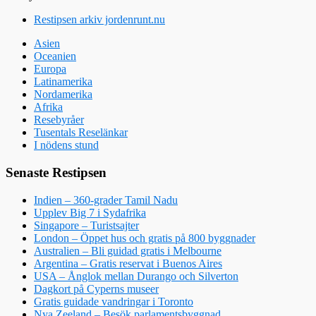
Restipsen arkiv jordenrunt.nu
Asien
Oceanien
Europa
Latinamerika
Nordamerika
Afrika
Resebyråer
Tusentals Reselänkar
I nödens stund
Senaste Restipsen
Indien – 360-grader Tamil Nadu
Upplev Big 7 i Sydafrika
Singapore – Turistsajter
London – Öppet hus och gratis på 800 byggnader
Australien – Bli guidad gratis i Melbourne
Argentina – Gratis reservat i Buenos Aires
USA – Ånglok mellan Durango och Silverton
Dagkort på Cyperns museer
Gratis guidade vandringar i Toronto
Nya Zeeland – Besök parlamentsbyggnad