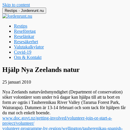
Skip to content
Restips - Jordenrunt.nu
Restips
Reseföretag
Reselänkar
Resesäkerhet
Valutakalkylator
Covid-19
Om & Kontakt
Jordenrunt.nu
Tusen Restips från hela världen
Hjälp Nya Zeelands natur
25 januari 2010
Nya Zeelands naturvårdsmyndighet (Department of conservation)
söker volontärer som under två dagar kan hjälpa till att ta bort en
form av ogräs i Tauherenikau River Valley (Tararua Forest Park,
Wairarapa). Datumen är 13-14 februari och som tack för hjälpen får
du mat och enkelt boende.
www.doc.govt.nz/getting-involved/volunteer-join-or-start-a-
project/volunteer/
volunteer-programme-by-region/wellington/tauherenikau-spanish-