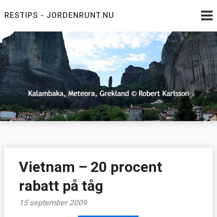
Skip
RESTIPS - JORDENRUNT.NU
to
content
Jordenrunt.nu
Tusen Restips från hela världen
Vietnam – 20 procent
rabatt på tåg
15 september 2009