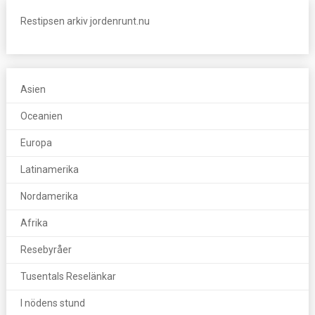
Restipsen arkiv jordenrunt.nu
Asien
Oceanien
Europa
Latinamerika
Nordamerika
Afrika
Resebyråer
Tusentals Reselänkar
I nödens stund