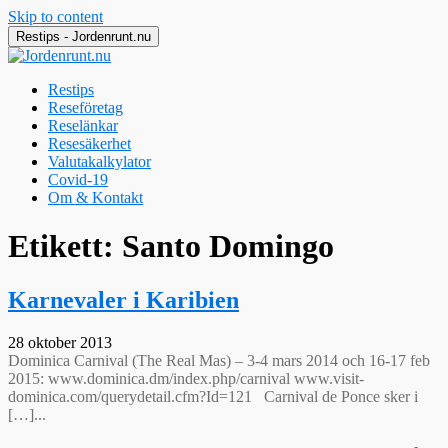
Skip to content
Restips - Jordenrunt.nu
Restips
Reseföretag
Reselänkar
Resesäkerhet
Valutakalkylator
Covid-19
Om & Kontakt
Jordenrunt.nu
Tusen Restips från hela världen
Etikett:
Santo Domingo
Karnevaler i Karibien
28 oktober 2013
Dominica Carnival (The Real Mas) – 3-4 mars 2014 och 16-17 feb
2015: www.dominica.dm/index.php/carnival www.visit-
dominica.com/querydetail.cfm?Id=121 Carnival de Ponce sker i
[…]...