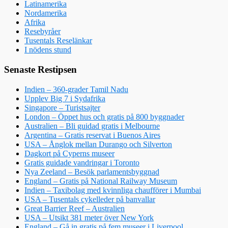
Latinamerika
Nordamerika
Afrika
Resebyråer
Tusentals Reselänkar
I nödens stund
Senaste Restipsen
Indien – 360-grader Tamil Nadu
Upplev Big 7 i Sydafrika
Singapore – Turistsajter
London – Öppet hus och gratis på 800 byggnader
Australien – Bli guidad gratis i Melbourne
Argentina – Gratis reservat i Buenos Aires
USA – Ånglok mellan Durango och Silverton
Dagkort på Cyperns museer
Gratis guidade vandringar i Toronto
Nya Zeeland – Besök parlamentsbyggnad
England – Gratis på National Railway Museum
Indien – Taxibolag med kvinnliga chaufförer i Mumbai
USA – Tusentals cykelleder på banvallar
Great Barrier Reef – Australien
USA – Utsikt 381 meter över New York
England – Gå in gratis på fem museer i Liverpool