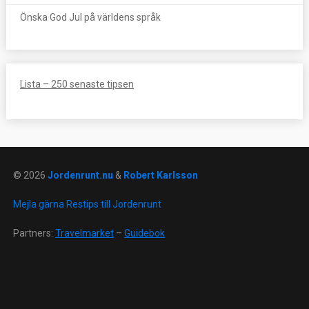
Önska God Jul på världens språk
Lista – 250 senaste tipsen
© 2026
Jordenrunt.nu
&
Robert Karlsson
Mejla gärna Restips till Jordenrunt
Partners:
Travelmarket
–
Guidebok