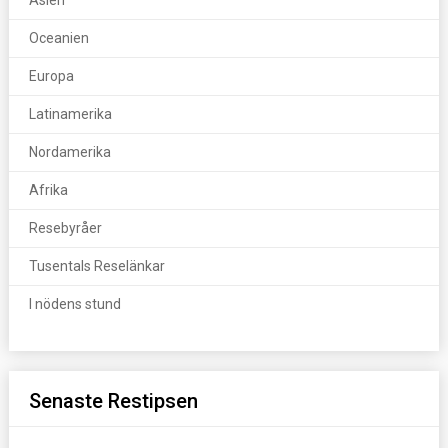
Asien
Oceanien
Europa
Latinamerika
Nordamerika
Afrika
Resebyråer
Tusentals Reselänkar
I nödens stund
Senaste Restipsen