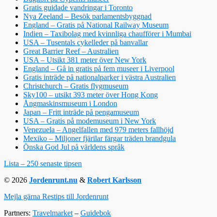
Gratis guidade vandringar i Toronto
Nya Zeeland – Besök parlamentsbyggnad
England – Gratis på National Railway Museum
Indien – Taxibolag med kvinnliga chaufförer i Mumbai
USA – Tusentals cykelleder på banvallar
Great Barrier Reef – Australien
USA – Utsikt 381 meter över New York
England – Gå in gratis på fem museer i Liverpool
Gratis inträde på nationalparker i västra Australien
Christchurch – Gratis flygmuseum
Sky100 – utsikt 393 meter över Hong Kong
Ångmaskinsmuseum i London
Japan – Fritt inträde på pengamuseum
USA – Gratis på modemuseum i New York
Venezuela – Angelfallen med 979 meters fallhöjd
Mexiko – Miljoner fjärilar färgar träden brandgula
Önska God Jul på världens språk
Lista – 250 senaste tipsen
© 2026
Jordenrunt.nu
&
Robert Karlsson
Mejla gärna Restips till Jordenrunt
Partners:
Travelmarket
–
Guidebok