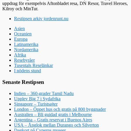
uppdrag för exempelvis Aftonbladet resa, DN Resor, Travel Heroes,
Kilroy och MinTur.
Restipsen arkiv jordenrunt.nu
Asien
Oceanien
Europa
Latinamerika
Nordamerika
Afrika
Resebyråer
Tusentals Reselänkar
I nödens stund
Senaste Restipsen
Indien – 360-grader Tamil Nadu
Upplev Big 7 i Sydafrika
Singapore – Turistsajter
London – Öppet hus och gratis på 800 byggnader
Australien – Bli guidad gratis i Melbourne
Argentina – Gratis reservat i Buenos Aires
USA – Ånglok mellan Durango och Silverton
Dagkort på Cyperns museer