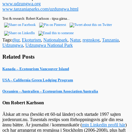
www.udzungwa.org
www.tanzaniaparks.com/uzdungwa.html
Text & research: Robert Karlsson - tipsa gärna...
Tags:
djur
,
Ekoturism
,
Nationalpark
,
Natur
,
regnskog
,
Tanzania
,
Udzungwa
,
Udzungwa National Park
Related Posts
Kanada – Ecotourism Vancouver Island
USA – California Green Lodging Program
Oceanien – Australien – Ecotourism Association Australia
Om Robert Karlsson
Älskar att resa (besökt ett 60-tal länder) och startade 1997 sajten
jordenrunt.nu. Tusentals restips som förhoppningsvis gör din resa
ännu bättre. Är journalist / kommunikatör (
min Linkedin profil här
)
och har arrangerat en resmässa i Stockholm (2006-2008), plus haft