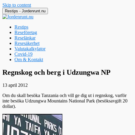
Skip to content
Restips - Jordenrunt.nu
Restips
Reseföretag
Reselänkar
Resesäkerhet
Valutakalkylator
Covid-19
Om & Kontakt
Jordenrunt.nu
Tusen Restips från hela världen
Regnskog och berg i Udzungwa NP
13 april 2012
Om du skall besöka Tanzania och vill ge dig ut i regnskog, varför
inte besöka Udzungwa Mountains National Park (besöksavgift 20
dollar).