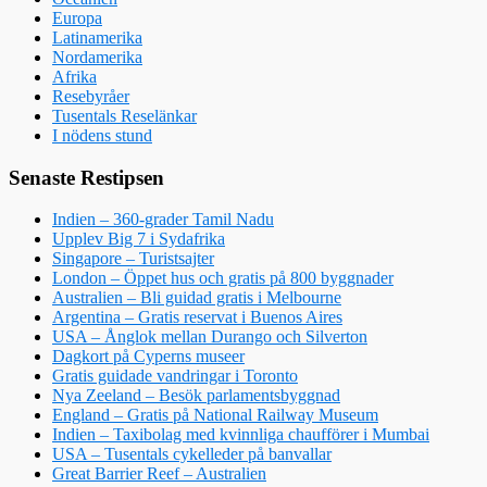
Europa
Latinamerika
Nordamerika
Afrika
Resebyråer
Tusentals Reselänkar
I nödens stund
Senaste Restipsen
Indien – 360-grader Tamil Nadu
Upplev Big 7 i Sydafrika
Singapore – Turistsajter
London – Öppet hus och gratis på 800 byggnader
Australien – Bli guidad gratis i Melbourne
Argentina – Gratis reservat i Buenos Aires
USA – Ånglok mellan Durango och Silverton
Dagkort på Cyperns museer
Gratis guidade vandringar i Toronto
Nya Zeeland – Besök parlamentsbyggnad
England – Gratis på National Railway Museum
Indien – Taxibolag med kvinnliga chaufförer i Mumbai
USA – Tusentals cykelleder på banvallar
Great Barrier Reef – Australien