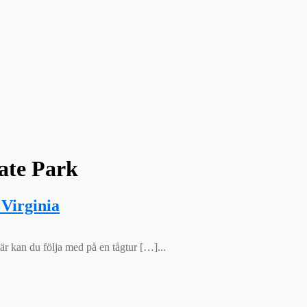
tate Park
Virginia
är kan du följa med på en tågtur […]...