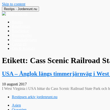
Skip to content
Restips - Jordenrunt.nu
Restips
Reseföretag
Reselänkar
Resesäkerhet
Valutakalkylator
Covid-19
Om & Kontakt
Jordenrunt.nu
Tusen Restips från hela världen
Etikett:
Cass Scenic Railroad S
USA – Ånglok längs timmerjärnväg i West 
10 augusti 2017
I West Virginia i USA hittar du Cass Scenic Railroad State Park och h
Restipsen arkiv jordenrunt.nu
Asien
Oceanien