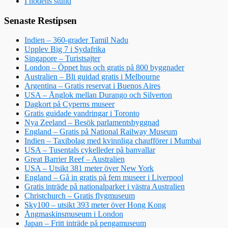
I nödens stund
Senaste Restipsen
Indien – 360-grader Tamil Nadu
Upplev Big 7 i Sydafrika
Singapore – Turistsajter
London – Öppet hus och gratis på 800 byggnader
Australien – Bli guidad gratis i Melbourne
Argentina – Gratis reservat i Buenos Aires
USA – Ånglok mellan Durango och Silverton
Dagkort på Cyperns museer
Gratis guidade vandringar i Toronto
Nya Zeeland – Besök parlamentsbyggnad
England – Gratis på National Railway Museum
Indien – Taxibolag med kvinnliga chaufförer i Mumbai
USA – Tusentals cykelleder på banvallar
Great Barrier Reef – Australien
USA – Utsikt 381 meter över New York
England – Gå in gratis på fem museer i Liverpool
Gratis inträde på nationalparker i västra Australien
Christchurch – Gratis flygmuseum
Sky100 – utsikt 393 meter över Hong Kong
Ångmaskinsmuseum i London
Japan – Fritt inträde på pengamuseum