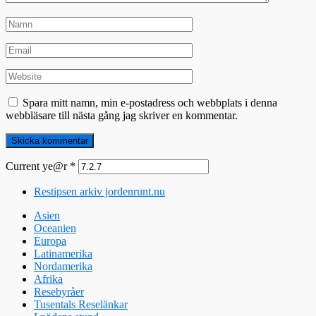
Spara mitt namn, min e-postadress och webbplats i denna
webbläsare till nästa gång jag skriver en kommentar.
Current ye@r
*
Restipsen arkiv jordenrunt.nu
Asien
Oceanien
Europa
Latinamerika
Nordamerika
Afrika
Resebyråer
Tusentals Reselänkar