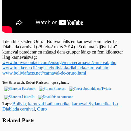
I den lilla staden Ouro i Bolivia hålls en karneval som heter La
Diablada carnival (28 feb-2 mars 2014). På denna ”djävulska”
karneval paraderar en mängd dansgrupper längs en fem kilometer
lång karnevalsväg:
www.boliviacontact.com/en/sugerencia/carnaval/carnaval.php
www.trekker.co.il/english/bolivia-la-diablada-carnival.htm
www.boliviafacts.net//carnaval-de-oruro.html
Text & research: Robert Karlsson - tipsa gärna...
Tags:
Bolivia
,
karneval Latinamerika
,
karneval Sydamerika
,
La
Diablada carnival
,
Ouro
Related Posts