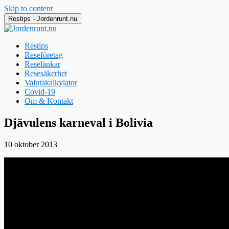
Skip to content
Restips - Jordenrunt.nu
Restips
Reseföretag
Reselänkar
Resesäkerhet
Valutakalkylator
Covid-19
Om & Kontakt
Jordenrunt.nu
Tusen Restips från hela världen
Djävulens karneval i Bolivia
10 oktober 2013