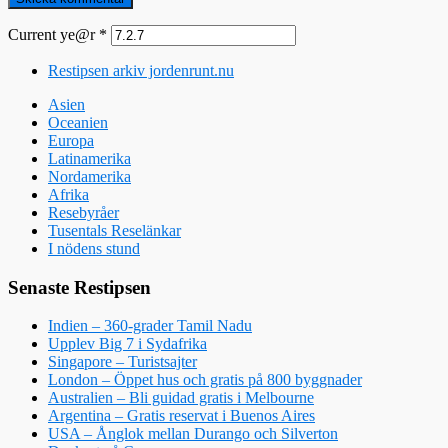
Current ye@r
*
Restipsen arkiv jordenrunt.nu
Asien
Oceanien
Europa
Latinamerika
Nordamerika
Afrika
Resebyråer
Tusentals Reselänkar
I nödens stund
Senaste Restipsen
Indien – 360-grader Tamil Nadu
Upplev Big 7 i Sydafrika
Singapore – Turistsajter
London – Öppet hus och gratis på 800 byggnader
Australien – Bli guidad gratis i Melbourne
Argentina – Gratis reservat i Buenos Aires
USA – Ånglok mellan Durango och Silverton