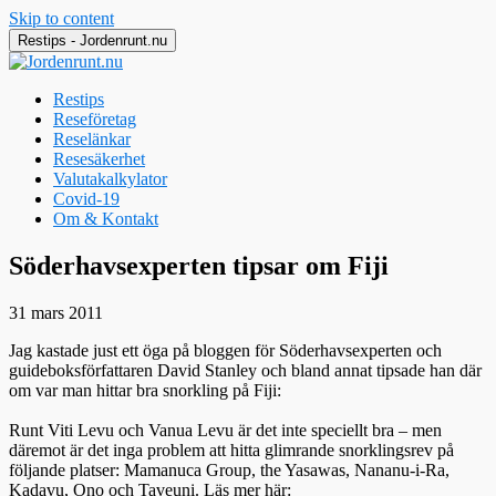
Skip to content
Restips - Jordenrunt.nu
Restips
Reseföretag
Reselänkar
Resesäkerhet
Valutakalkylator
Covid-19
Om & Kontakt
Jordenrunt.nu
Tusen Restips från hela världen
Söderhavsexperten tipsar om Fiji
31 mars 2011
Jag kastade just ett öga på bloggen för Söderhavsexperten och
guideboksförfattaren David Stanley och bland annat tipsade han där
om var man hittar bra snorkling på Fiji:
Runt Viti Levu och Vanua Levu är det inte speciellt bra – men
däremot är det inga problem att hitta glimrande snorklingsrev på
följande platser: Mamanuca Group, the Yasawas, Nananu-i-Ra,
Kadavu, Ono och Taveuni. Läs mer här: