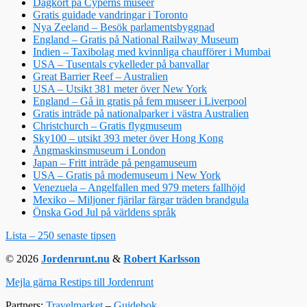
Dagkort på Cyperns museer
Gratis guidade vandringar i Toronto
Nya Zeeland – Besök parlamentsbyggnad
England – Gratis på National Railway Museum
Indien – Taxibolag med kvinnliga chaufförer i Mumbai
USA – Tusentals cykelleder på banvallar
Great Barrier Reef – Australien
USA – Utsikt 381 meter över New York
England – Gå in gratis på fem museer i Liverpool
Gratis inträde på nationalparker i västra Australien
Christchurch – Gratis flygmuseum
Sky100 – utsikt 393 meter över Hong Kong
Ångmaskinsmuseum i London
Japan – Fritt inträde på pengamuseum
USA – Gratis på modemuseum i New York
Venezuela – Angelfallen med 979 meters fallhöjd
Mexiko – Miljoner fjärilar färgar träden brandgula
Önska God Jul på världens språk
Lista – 250 senaste tipsen
© 2026
Jordenrunt.nu
&
Robert Karlsson
Mejla gärna Restips till Jordenrunt
Partners:
Travelmarket
–
Guidebok