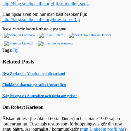
http://blog.southpacific.org/fiji-snorkeling-spots
Han tipsar även om hur man bäst besöker Fiji:
http://blog.southpacific.org/how-to-see-fiji
Text & research: Robert Karlsson - tipsa gärna...
Tags:
Fiji
Related Posts
Nya Zeeland – Vandra i guldletarland
Chokladälskarnas paradis i Australien
Köp busspass i Australien och tävla om priser
Om Robert Karlsson
Älskar att resa (besökt ett 60-tal länder) och startade 1997 sajten
jordenrunt.nu. Tusentals restips som förhoppningsvis gör din resa
ännu bättre. Är journalist / kommunikatör (
min Linkedin profil här
)