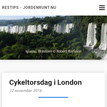
Skip
RESTIPS - JORDENRUNT.NU
to
content
Jordenrunt.nu
Tusen Restips från hela världen
Cykeltorsdag i London
12 november 2016