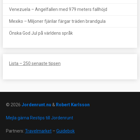
Venezuela – Angelfallen med 979 meters fallhöjd
Mexiko – Miljoner fjärilar färgar träden brandgula
Önska God Jul på världens språk
Lista – 250 senaste tipsen
© 2026
Jordenrunt.nu
&
Robert Karlsson
Mejla gärna Restips till Jordenrunt
Partners:
Travelmarket
–
Guidebok