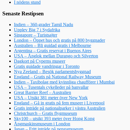
I nödens stund
Senaste Restipsen
Indien – 360-grader Tamil Nadu
Upplev Big 7 i Sydafrika
Singapore – Turistsajter
London – Öppet hus och gratis på 800 byggnader
Australien – Bli guidad gratis i Melbourne
Argentina – Gratis reservat i Buenos Aires
USA – Ånglok mellan Durango och Silverton
Dagkort på Cyperns museer
Gratis guidade vandringar i Toronto
Nya Zeeland – Besök parlamentsbyggnad
England – Gratis på National Railway Museum
Indien – Taxibolag med kvinnliga chaufförer i Mumbai
USA – Tusentals cykelleder på banvallar
Great Barrier Reef – Australien
USA – Utsikt 381 meter över New York
England – Gå in gratis på fem museer i Liverpool
Gratis inträde på nationalparker i västra Australien
Christchurch – Gratis flygmuseum
Sky100 – utsikt 393 meter över Hong Kong
Ångmaskinsmuseum i London
Japan – Fritt inträde på pengamuseum