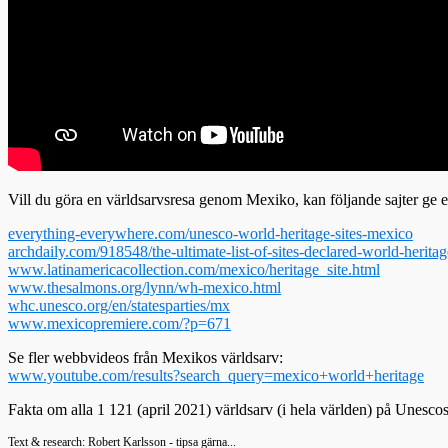
Vill du göra en världsarvsresa genom Mexiko, kan följande sajter ge
everything-everywhere.com/unesco-world-heritage-sites-mexico
archdaily.com/918548/the-ultimate-list-of-sites-declared-world-herita
www.latinamericacollection.com/mexico/heritage_site.html
www.thesalmons.org/lynn/wh-mexico.html
whc.unesco.org/en/statesparties/mx
www.mexicopremiere.com/?p=671
Se fler webbvideos från Mexikos världsarv:
www.youtube.com/results?search_query=mexico+world+heritage
Fakta om alla 1 121 (april 2021) världsarv (i hela världen) på Unescos
Text & research: Robert Karlsson - tipsa gärna...