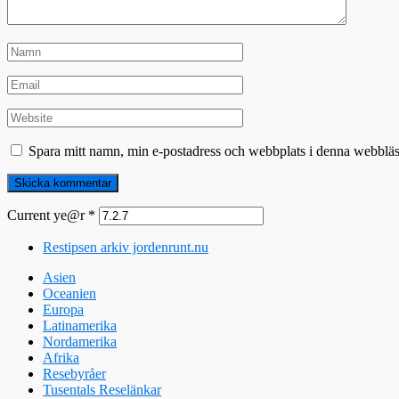
Spara mitt namn, min e-postadress och webbplats i denna webbläsa
Current ye@r
*
Restipsen arkiv jordenrunt.nu
Asien
Oceanien
Europa
Latinamerika
Nordamerika
Afrika
Resebyråer
Tusentals Reselänkar