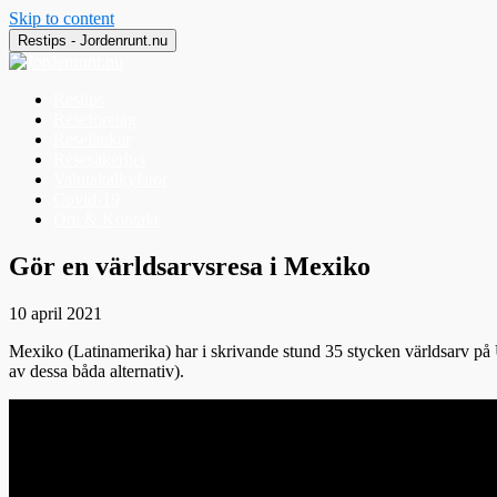
Skip to content
Restips - Jordenrunt.nu
Restips
Reseföretag
Reselänkar
Resesäkerhet
Valutakalkylator
Covid-19
Om & Kontakt
Jordenrunt.nu
Tusen Restips från hela världen
Gör en världsarvsresa i Mexiko
10 april 2021
Mexiko (Latinamerika) har i skrivande stund 35 stycken världsarv på 
av dessa båda alternativ).