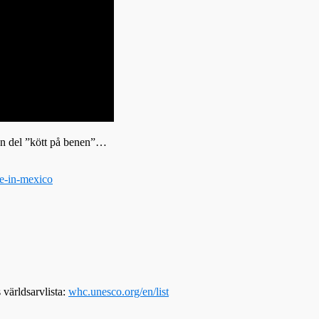
 en del ”kött på benen”…
ge-in-mexico
 världsarvlista:
whc.unesco.org/en/list