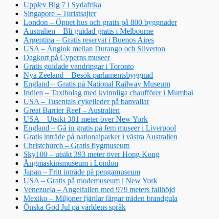
Upplev Big 7 i Sydafrika
Singapore – Turistsajter
London – Öppet hus och gratis på 800 byggnader
Australien – Bli guidad gratis i Melbourne
Argentina – Gratis reservat i Buenos Aires
USA – Ånglok mellan Durango och Silverton
Dagkort på Cyperns museer
Gratis guidade vandringar i Toronto
Nya Zeeland – Besök parlamentsbyggnad
England – Gratis på National Railway Museum
Indien – Taxibolag med kvinnliga chaufförer i Mumbai
USA – Tusentals cykelleder på banvallar
Great Barrier Reef – Australien
USA – Utsikt 381 meter över New York
England – Gå in gratis på fem museer i Liverpool
Gratis inträde på nationalparker i västra Australien
Christchurch – Gratis flygmuseum
Sky100 – utsikt 393 meter över Hong Kong
Ångmaskinsmuseum i London
Japan – Fritt inträde på pengamuseum
USA – Gratis på modemuseum i New York
Venezuela – Angelfallen med 979 meters fallhöjd
Mexiko – Miljoner fjärilar färgar träden brandgula
Önska God Jul på världens språk