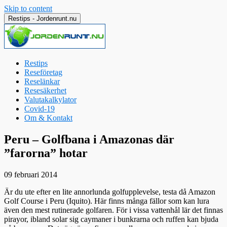
Skip to content
Restips - Jordenrunt.nu
Restips
Reseföretag
Reselänkar
Resesäkerhet
Valutakalkylator
Covid-19
Om & Kontakt
Jordenrunt.nu
Tusen Restips från hela världen
Peru – Golfbana i Amazonas där
”farorna” hotar
09 februari 2014
Är du ute efter en lite annorlunda golfupplevelse, testa då Amazon
Golf Course i Peru (Iquito). Här finns många fällor som kan lura
även den mest rutinerade golfaren. För i vissa vattenhål lär det finnas
pirayor, ibland solar sig caymaner i bunkrarna och ruffen kan bjuda