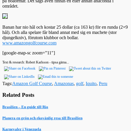
på boaormar. Det sägs även finnas en eller annan anaconda i
området.
Banan har nio hål och kostar 25 dollar (ca 163 kr) för en runda (2×9
hål). Och alla spelare får bland annat med sig en machete (stor
djungelkniv), förutom klubbor och bollar.
www.amazongolfcourse.com
[google-map-sc zoom=”11″]
Text & research: Robert Karlsson - tipsa gärna...
Tags:
Amazon Golf Course
,
Amazonas
,
golf
,
Iquito
,
Peru
Related Posts
Brasilien – En guide till Rio
Planera en grön och ekovänlig resa till Brasilien
Karnevaler i Venezuela