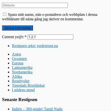
Spara mitt namn, min e-postadress och webbplats i denna
webbläsare till nästa gång jag skriver en kommentar.
Current ye@r
*
Restipsen arkiv jordenrunt.nu
Asien
Oceanien
Europa
Latinamerika
Nordamerika
Afrika
Resebyråer
Tusentals Reselänkar
I nödens stund
Senaste Restipsen
Indien – 360-grader Tamil Nadu