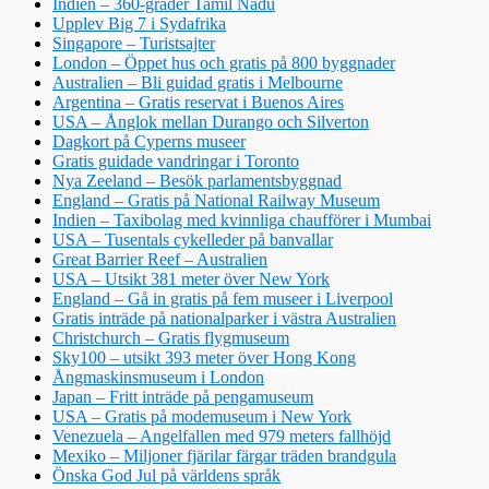
Indien – 360-grader Tamil Nadu
Upplev Big 7 i Sydafrika
Singapore – Turistsajter
London – Öppet hus och gratis på 800 byggnader
Australien – Bli guidad gratis i Melbourne
Argentina – Gratis reservat i Buenos Aires
USA – Ånglok mellan Durango och Silverton
Dagkort på Cyperns museer
Gratis guidade vandringar i Toronto
Nya Zeeland – Besök parlamentsbyggnad
England – Gratis på National Railway Museum
Indien – Taxibolag med kvinnliga chaufförer i Mumbai
USA – Tusentals cykelleder på banvallar
Great Barrier Reef – Australien
USA – Utsikt 381 meter över New York
England – Gå in gratis på fem museer i Liverpool
Gratis inträde på nationalparker i västra Australien
Christchurch – Gratis flygmuseum
Sky100 – utsikt 393 meter över Hong Kong
Ångmaskinsmuseum i London
Japan – Fritt inträde på pengamuseum
USA – Gratis på modemuseum i New York
Venezuela – Angelfallen med 979 meters fallhöjd
Mexiko – Miljoner fjärilar färgar träden brandgula
Önska God Jul på världens språk