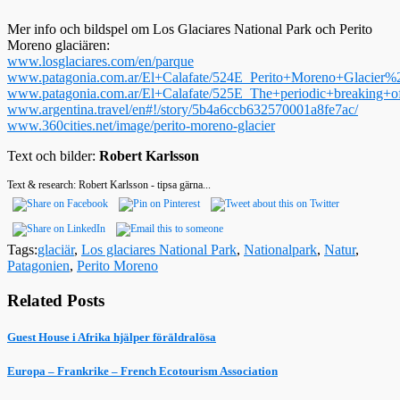
Mer info och bildspel om Los Glaciares National Park och Perito
Moreno glaciären:
www.losglaciares.com/en/parque
www.patagonia.com.ar/El+Calafate/524E_Perito+Moreno+Glacie
www.patagonia.com.ar/El+Calafate/525E_The+periodic+breaking+o
www.argentina.travel/en#!/story/5b4a6ccb632570001a8fe7ac/
www.360cities.net/image/perito-moreno-glacier
Text och bilder:
Robert Karlsson
Text & research: Robert Karlsson - tipsa gärna...
Tags:
glaciär
,
Los glaciares National Park
,
Nationalpark
,
Natur
,
Patagonien
,
Perito Moreno
Related Posts
Guest House i Afrika hjälper föräldralösa
Europa – Frankrike – French Ecotourism Association