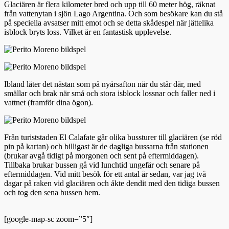
Glaciären är flera kilometer bred och upp till 60 meter hög, räknat
från vattenytan i sjön Lago Argentina. Och som besökare kan du stå
på speciella avsatser mitt emot och se detta skådespel när jättelika
isblock bryts loss. Vilket är en fantastisk upplevelse.
Ibland låter det nästan som på nyårsafton när du står där, med
smällar och brak när små och stora isblock lossnar och faller ned i
vattnet (framför dina ögon).
Från turiststaden El Calafate går olika bussturer till glaciären (se röd
pin på kartan) och billigast är de dagliga bussarna från stationen
(brukar avgå tidigt på morgonen och sent på eftermiddagen).
Tillbaka brukar bussen gå vid lunchtid ungefär och senare på
eftermiddagen. Vid mitt besök för ett antal år sedan, var jag två
dagar på raken vid glaciären och åkte dendit med den tidiga bussen
och tog den sena bussen hem.
[google-map-sc zoom=”5″]