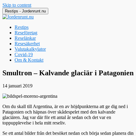
Skip to content
Restips - Jordenrunt.nu
Restips
Reseföretag
Reselänkar
Resesäkerhet
Valutakalkylator
Covid-19
Om & Kontakt
Jordenrunt.nu
Tusen Restips från hela världen
Smultron – Kalvande glaciär i Patagonien
14 januari 2019
Om du skall till Argentina, är en av höjdpunkterna att ge dig ned i
Patagonien och häpnas över skådespelet med den kalvande
glaciären. Jag var där för ett antal år sedan och det var en
toppupplevelse i hela mitt reseliv.
Se ett antal bilder från det besöket nedan och börja sedan planera din