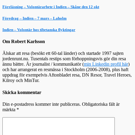
Föreläsning – Volontärarbete i Indien – Skåne den 12 okt
Föredrag – Indien – 7 mars – Laholm
Indien – Volontär hos tibetanska flyktingar
Om Robert Karlsson
Älskar att resa (besökt ett 60-tal länder) och startade 1997 sajten
jordenrunt.nu. Tusentals restips som förhoppningsvis gör din resa
ännu bättre. Är journalist / kommunikatör (
min Linkedin profil här
)
och har arrangerat en resmässa i Stockholm (2006-2008), plus haft
uppdrag för exempelvis Aftonbladet resa, DN Resor, Travel Heroes,
Kilroy och MinTur.
Skicka kommentar
Din e-postadress kommer inte publiceras.
Obligatoriska fält är
märkta
*