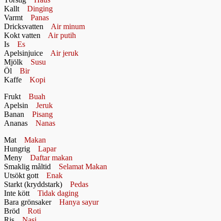
Kallt
Dinging
Varmt
Panas
Dricksvatten
Air minum
Kokt vatten
Air putih
Is
Es
Apelsinjuice
Air jeruk
Mjölk
Susu
Öl
Bir
Kaffe
Kopi
Frukt
Buah
Apelsin
Jeruk
Banan
Pisang
Ananas
Nanas
Mat
Makan
Hungrig
Lapar
Meny
Daftar makan
Smaklig måltid
Selamat Makan
Utsökt gott
Enak
Starkt (kryddstark)
Pedas
Inte kött
Tidak daging
Bara grönsaker
Hanya sayur
Bröd
Roti
Ris
Nasi