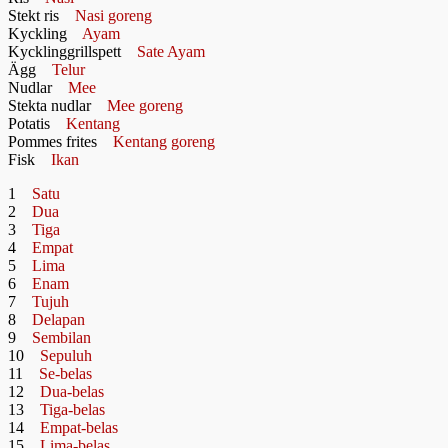
Stekt ris
Nasi goreng
Kyckling
Ayam
Kycklinggrillspett
Sate Ayam
Ägg
Telur
Nudlar
Mee
Stekta nudlar
Mee goreng
Potatis
Kentang
Pommes frites
Kentang goreng
Fisk
Ikan
1
Satu
2
Dua
3
Tiga
4
Empat
5
Lima
6
Enam
7
Tujuh
8
Delapan
9
Sembilan
10
Sepuluh
11
Se-belas
12
Dua-belas
13
Tiga-belas
14
Empat-belas
15
Lima-belas