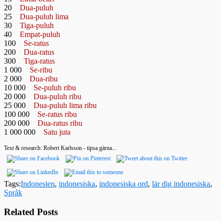
20
Dua-puluh
25
Dua-puluh lima
30
Tiga-puluh
40
Empat-puluh
100
Se-ratus
200
Dua-ratus
300
Tiga-ratus
1 000
Se-ribu
2 000
Dua-ribu
10 000
Se-puluh ribu
20 000
Dua-puluh ribu
25 000
Dua-puluh lima ribu
100 000
Se-ratus ribu
200 000
Dua-ratus ribu
1 000 000
Satu juta
Text & research: Robert Karlsson - tipsa gärna...
Tags:
Indonesien
,
indonesiska
,
indonesiska ord
,
lär dig indonesiska
,
Språk
Related Posts