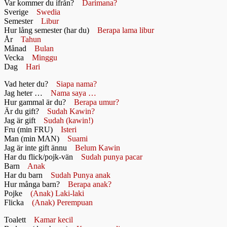
Var kommer du ifrån?
Darimana?
Sverige
Swedia
Semester
Libur
Hur lång semester (har du)
Berapa lama libur
År
Tahun
Månad
Bulan
Vecka
Minggu
Dag
Hari
Vad heter du?
Siapa nama?
Jag heter …
Nama saya …
Hur gammal är du?
Berapa umur?
Är du gift?
Sudah Kawin?
Jag är gift
Sudah (kawin!)
Fru (min FRU)
Isteri
Man (min MAN)
Suami
Jag är inte gift ännu
Belum Kawin
Har du flick/pojk-vän
Sudah punya pacar
Barn
Anak
Har du barn
Sudah Punya anak
Hur många barn?
Berapa anak?
Pojke
(Anak) Laki-laki
Flicka
(Anak) Perempuan
Toalett
Kamar kecil