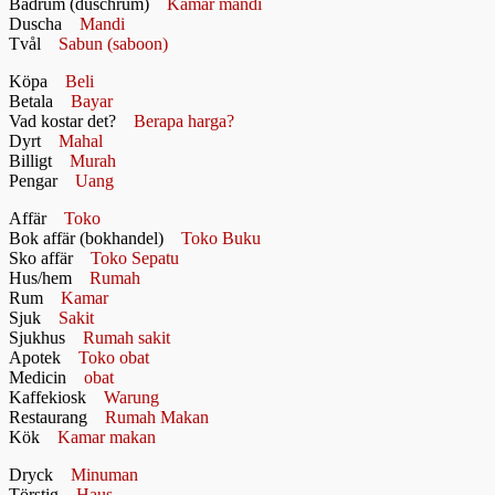
Badrum (duschrum)
Kamar mandi
Duscha
Mandi
Tvål
Sabun (saboon)
Köpa
Beli
Betala
Bayar
Vad kostar det?
Berapa harga?
Dyrt
Mahal
Billigt
Murah
Pengar
Uang
Affär
Toko
Bok affär (bokhandel)
Toko Buku
Sko affär
Toko Sepatu
Hus/hem
Rumah
Rum
Kamar
Sjuk
Sakit
Sjukhus
Rumah sakit
Apotek
Toko obat
Medicin
obat
Kaffekiosk
Warung
Restaurang
Rumah Makan
Kök
Kamar makan
Dryck
Minuman
Törstig
Haus