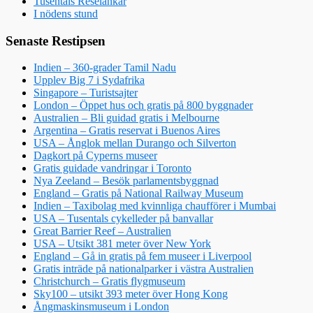
Tusentals Reselänkar
I nödens stund
Senaste Restipsen
Indien – 360-grader Tamil Nadu
Upplev Big 7 i Sydafrika
Singapore – Turistsajter
London – Öppet hus och gratis på 800 byggnader
Australien – Bli guidad gratis i Melbourne
Argentina – Gratis reservat i Buenos Aires
USA – Ånglok mellan Durango och Silverton
Dagkort på Cyperns museer
Gratis guidade vandringar i Toronto
Nya Zeeland – Besök parlamentsbyggnad
England – Gratis på National Railway Museum
Indien – Taxibolag med kvinnliga chaufförer i Mumbai
USA – Tusentals cykelleder på banvallar
Great Barrier Reef – Australien
USA – Utsikt 381 meter över New York
England – Gå in gratis på fem museer i Liverpool
Gratis inträde på nationalparker i västra Australien
Christchurch – Gratis flygmuseum
Sky100 – utsikt 393 meter över Hong Kong
Ångmaskinsmuseum i London