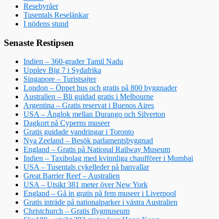
Resebyråer
Tusentals Reselänkar
I nödens stund
Senaste Restipsen
Indien – 360-grader Tamil Nadu
Upplev Big 7 i Sydafrika
Singapore – Turistsajter
London – Öppet hus och gratis på 800 byggnader
Australien – Bli guidad gratis i Melbourne
Argentina – Gratis reservat i Buenos Aires
USA – Ånglok mellan Durango och Silverton
Dagkort på Cyperns museer
Gratis guidade vandringar i Toronto
Nya Zeeland – Besök parlamentsbyggnad
England – Gratis på National Railway Museum
Indien – Taxibolag med kvinnliga chaufförer i Mumbai
USA – Tusentals cykelleder på banvallar
Great Barrier Reef – Australien
USA – Utsikt 381 meter över New York
England – Gå in gratis på fem museer i Liverpool
Gratis inträde på nationalparker i västra Australien
Christchurch – Gratis flygmuseum