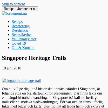
Skip to content
Restips - Jordenrunt.nu
Restips
Reseföretag
Reselänkar
Resesäkerhet
Valutakalkylator
Covid-19
Om & Kontakt
Jordenrunt.nu
Tusen Restips från hela världen
Singapore Heritage Trails
18 juni 2018
Om du vill ge dig ut på historiska upptäcktsfärder i Singapore, är
följande sida en bra startpunkt för planeringen. Där finns fakta om
en mängd historiska vandringar i Singapore (så kallade heritage
trails eller historiska stadsvandringar). För var och en finns utförlig
fakta med bilder och karta, plus möjligt att ladda hem (och skriva ut