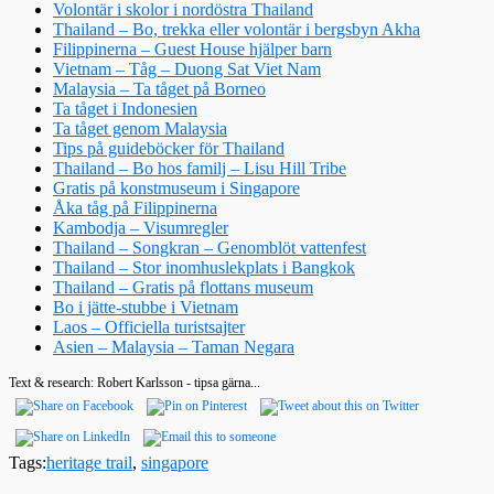
Volontär i skolor i nordöstra Thailand
Thailand – Bo, trekka eller volontär i bergsbyn Akha
Filippinerna – Guest House hjälper barn
Vietnam – Tåg – Duong Sat Viet Nam
Malaysia – Ta tåget på Borneo
Ta tåget i Indonesien
Ta tåget genom Malaysia
Tips på guideböcker för Thailand
Thailand – Bo hos familj – Lisu Hill Tribe
Gratis på konstmuseum i Singapore
Åka tåg på Filippinerna
Kambodja – Visumregler
Thailand – Songkran – Genomblöt vattenfest
Thailand – Stor inomhuslekplats i Bangkok
Thailand – Gratis på flottans museum
Bo i jätte-stubbe i Vietnam
Laos – Officiella turistsajter
Asien – Malaysia – Taman Negara
Text & research: Robert Karlsson - tipsa gärna...
Tags:
heritage trail
,
singapore