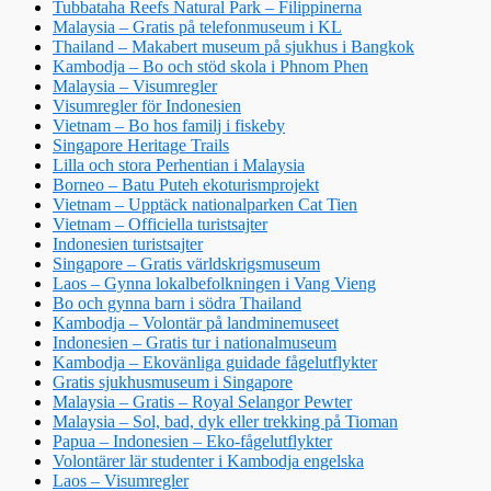
Tubbataha Reefs Natural Park – Filippinerna
Malaysia – Gratis på telefonmuseum i KL
Thailand – Makabert museum på sjukhus i Bangkok
Kambodja – Bo och stöd skola i Phnom Phen
Malaysia – Visumregler
Visumregler för Indonesien
Vietnam – Bo hos familj i fiskeby
Singapore Heritage Trails
Lilla och stora Perhentian i Malaysia
Borneo – Batu Puteh ekoturismprojekt
Vietnam – Upptäck nationalparken Cat Tien
Vietnam – Officiella turistsajter
Indonesien turistsajter
Singapore – Gratis världskrigsmuseum
Laos – Gynna lokalbefolkningen i Vang Vieng
Bo och gynna barn i södra Thailand
Kambodja – Volontär på landminemuseet
Indonesien – Gratis tur i nationalmuseum
Kambodja – Ekovänliga guidade fågelutflykter
Gratis sjukhusmuseum i Singapore
Malaysia – Gratis – Royal Selangor Pewter
Malaysia – Sol, bad, dyk eller trekking på Tioman
Papua – Indonesien – Eko-fågelutflykter
Volontärer lär studenter i Kambodja engelska
Laos – Visumregler