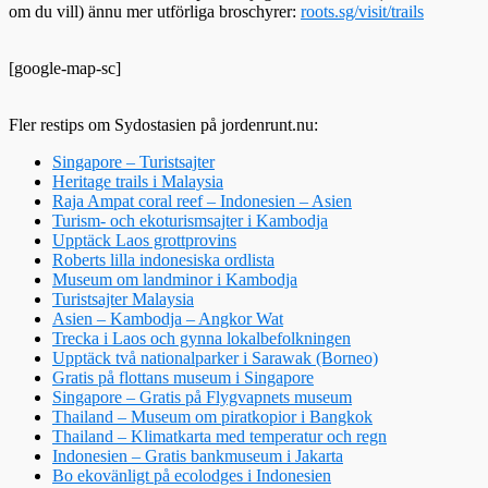
om du vill) ännu mer utförliga broschyrer:
roots.sg/visit/trails
[google-map-sc]
Fler restips om Sydostasien på jordenrunt.nu:
Singapore – Turistsajter
Heritage trails i Malaysia
Raja Ampat coral reef – Indonesien – Asien
Turism- och ekoturismsajter i Kambodja
Upptäck Laos grottprovins
Roberts lilla indonesiska ordlista
Museum om landminor i Kambodja
Turistsajter Malaysia
Asien – Kambodja – Angkor Wat
Trecka i Laos och gynna lokalbefolkningen
Upptäck två nationalparker i Sarawak (Borneo)
Gratis på flottans museum i Singapore
Singapore – Gratis på Flygvapnets museum
Thailand – Museum om piratkopior i Bangkok
Thailand – Klimatkarta med temperatur och regn
Indonesien – Gratis bankmuseum i Jakarta
Bo ekovänligt på ecolodges i Indonesien