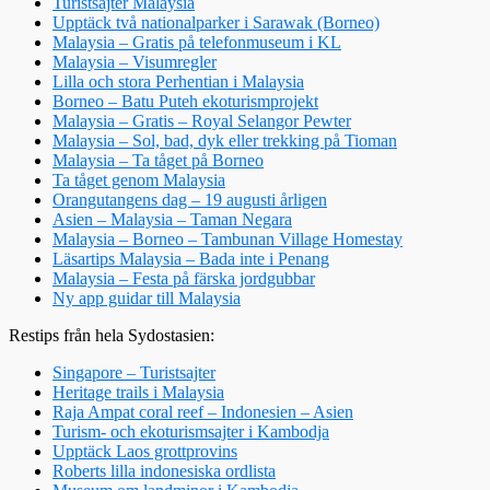
Turistsajter Malaysia
Upptäck två nationalparker i Sarawak (Borneo)
Malaysia – Gratis på telefonmuseum i KL
Malaysia – Visumregler
Lilla och stora Perhentian i Malaysia
Borneo – Batu Puteh ekoturismprojekt
Malaysia – Gratis – Royal Selangor Pewter
Malaysia – Sol, bad, dyk eller trekking på Tioman
Malaysia – Ta tåget på Borneo
Ta tåget genom Malaysia
Orangutangens dag – 19 augusti årligen
Asien – Malaysia – Taman Negara
Malaysia – Borneo – Tambunan Village Homestay
Läsartips Malaysia – Bada inte i Penang
Malaysia – Festa på färska jordgubbar
Ny app guidar till Malaysia
Restips från hela Sydostasien:
Singapore – Turistsajter
Heritage trails i Malaysia
Raja Ampat coral reef – Indonesien – Asien
Turism- och ekoturismsajter i Kambodja
Upptäck Laos grottprovins
Roberts lilla indonesiska ordlista