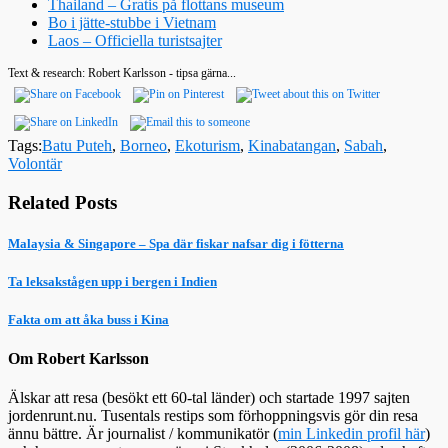
Thailand – Gratis på flottans museum
Bo i jätte-stubbe i Vietnam
Laos – Officiella turistsajter
Text & research: Robert Karlsson - tipsa gärna...
Tags:
Batu Puteh
,
Borneo
,
Ekoturism
,
Kinabatangan
,
Sabah
,
Volontär
Related Posts
Malaysia & Singapore – Spa där fiskar nafsar dig i fötterna
Ta leksakstågen upp i bergen i Indien
Fakta om att åka buss i Kina
Om Robert Karlsson
Älskar att resa (besökt ett 60-tal länder) och startade 1997 sajten
jordenrunt.nu. Tusentals restips som förhoppningsvis gör din resa
ännu bättre. Är journalist / kommunikatör (
min Linkedin profil här
)