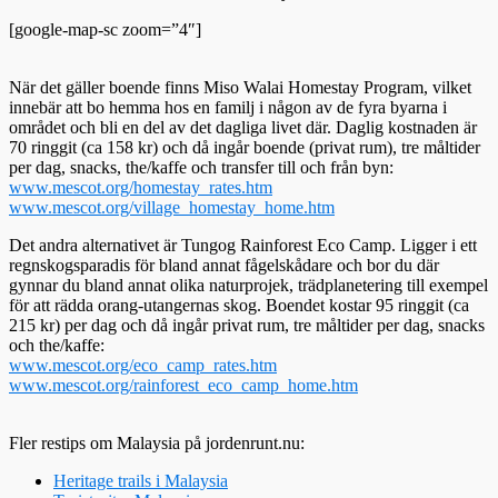
[google-map-sc zoom=”4″]
När det gäller boende finns Miso Walai Homestay Program, vilket
innebär att bo hemma hos en familj i någon av de fyra byarna i
området och bli en del av det dagliga livet där. Daglig kostnaden är
70 ringgit (ca 158 kr) och då ingår boende (privat rum), tre måltider
per dag, snacks, the/kaffe och transfer till och från byn:
www.mescot.org/homestay_rates.htm
www.mescot.org/village_homestay_home.htm
Det andra alternativet är Tungog Rainforest Eco Camp. Ligger i ett
regnskogsparadis för bland annat fågelskådare och bor du där
gynnar du bland annat olika naturprojek, trädplanetering till exempel
för att rädda orang-utangernas skog. Boendet kostar 95 ringgit (ca
215 kr) per dag och då ingår privat rum, tre måltider per dag, snacks
och the/kaffe:
www.mescot.org/eco_camp_rates.htm
www.mescot.org/rainforest_eco_camp_home.htm
Fler restips om Malaysia på jordenrunt.nu:
Heritage trails i Malaysia