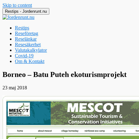
Skip to content
Restips - Jordenrunt.nu
Restips
Reseföretag
Reselänkar
Resesäkerhet
Valutakalkylator
Covid-19
Om & Kontakt
Jordenrunt.nu
Tusen Restips från hela världen
Borneo – Batu Puteh ekoturismprojekt
23 maj 2018