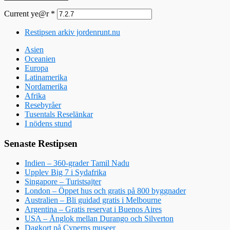
Current ye@r
*
Restipsen arkiv jordenrunt.nu
Asien
Oceanien
Europa
Latinamerika
Nordamerika
Afrika
Resebyråer
Tusentals Reselänkar
I nödens stund
Senaste Restipsen
Indien – 360-grader Tamil Nadu
Upplev Big 7 i Sydafrika
Singapore – Turistsajter
London – Öppet hus och gratis på 800 byggnader
Australien – Bli guidad gratis i Melbourne
Argentina – Gratis reservat i Buenos Aires
USA – Ånglok mellan Durango och Silverton
Dagkort på Cyperns museer