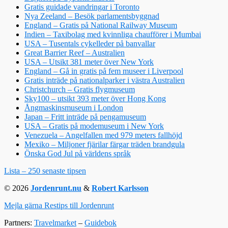
Gratis guidade vandringar i Toronto
Nya Zeeland – Besök parlamentsbyggnad
England – Gratis på National Railway Museum
Indien – Taxibolag med kvinnliga chaufförer i Mumbai
USA – Tusentals cykelleder på banvallar
Great Barrier Reef – Australien
USA – Utsikt 381 meter över New York
England – Gå in gratis på fem museer i Liverpool
Gratis inträde på nationalparker i västra Australien
Christchurch – Gratis flygmuseum
Sky100 – utsikt 393 meter över Hong Kong
Ångmaskinsmuseum i London
Japan – Fritt inträde på pengamuseum
USA – Gratis på modemuseum i New York
Venezuela – Angelfallen med 979 meters fallhöjd
Mexiko – Miljoner fjärilar färgar träden brandgula
Önska God Jul på världens språk
Lista – 250 senaste tipsen
© 2026
Jordenrunt.nu
&
Robert Karlsson
Mejla gärna Restips till Jordenrunt
Partners:
Travelmarket
–
Guidebok