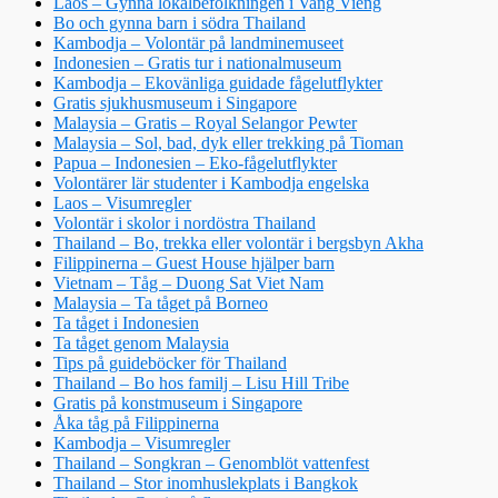
Laos – Gynna lokalbefolkningen i Vang Vieng
Bo och gynna barn i södra Thailand
Kambodja – Volontär på landminemuseet
Indonesien – Gratis tur i nationalmuseum
Kambodja – Ekovänliga guidade fågelutflykter
Gratis sjukhusmuseum i Singapore
Malaysia – Gratis – Royal Selangor Pewter
Malaysia – Sol, bad, dyk eller trekking på Tioman
Papua – Indonesien – Eko-fågelutflykter
Volontärer lär studenter i Kambodja engelska
Laos – Visumregler
Volontär i skolor i nordöstra Thailand
Thailand – Bo, trekka eller volontär i bergsbyn Akha
Filippinerna – Guest House hjälper barn
Vietnam – Tåg – Duong Sat Viet Nam
Malaysia – Ta tåget på Borneo
Ta tåget i Indonesien
Ta tåget genom Malaysia
Tips på guideböcker för Thailand
Thailand – Bo hos familj – Lisu Hill Tribe
Gratis på konstmuseum i Singapore
Åka tåg på Filippinerna
Kambodja – Visumregler
Thailand – Songkran – Genomblöt vattenfest
Thailand – Stor inomhuslekplats i Bangkok