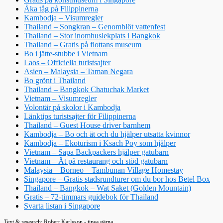
Åka tåg på Filippinerna
Kambodja – Visumregler
Thailand – Songkran – Genomblöt vattenfest
Thailand – Stor inomhuslekplats i Bangkok
Thailand – Gratis på flottans museum
Bo i jätte-stubbe i Vietnam
Laos – Officiella turistsajter
Asien – Malaysia – Taman Negara
Bo grönt i Thailand
Thailand – Bangkok Chatuchak Market
Vietnam – Visumregler
Volontär på skolor i Kambodja
Länktips turistsajter för Filippinerna
Thailand – Guest House driver barnhem
Kambodja – Bo och ät och du hjälper utsatta kvinnor
Kambodja – Ekoturism i Ksach Poy som hjälper
Vietnam – Sapa Backpackers hjälper gatubarn
Vietnam – Ät på restaurang och stöd gatubarn
Malaysia – Borneo – Tambunan Village Homestay
Singapore – Gratis stadsrundturer om du bor hos Betel Box
Thailand – Bangkok – Wat Saket (Golden Mountain)
Gratis – 72-timmars guidebok för Thailand
Svarta listan i Singapore
Text & research: Robert Karlsson - tipsa gärna...