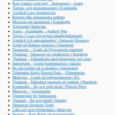
Raja Ampat coral reef – Indonesien – Asien
Turism- och ekoturismsajter i Kambodja
Upptäck Laos grottprovins
Roberts lilla indonesiska ordlista
Museum om landminor i Kambodja
Turistsajter Malaysia
Asien – Kambodja – Angkor Wat
Trecka i Laos och gynna lokalbefolkningen
Upptäck två nationalparker i Sarawak (Borneo)
Gratis på flottans museum i Singapore
Singapore – Gratis på Flygvapnets museum
Thailand – Museum om piratkopior i Bangkok
Thailand – Klimatkarta med temperatur och regn
Indonesien – Gratis bankmuseum i Jakarta
Bo ekovänligt på ecolodges i Indonesien
Tubbataha Reefs Natural Park – Filippinerna
Malaysia – Gratis på telefonmuseum i KL
Thailand – Makabert museum på sjukhus i Bangkok
Kambodja – Bo och stöd skola i Phnom Phen
Malaysia – Visumregler
Visumregler för Indonesien
Vietnam – Bo hos familj i fiskeby
Singapore Heritage Trails
Lilla och stora Perhentian i Malaysia
Borneo – Batu Puteh ekoturismprojekt