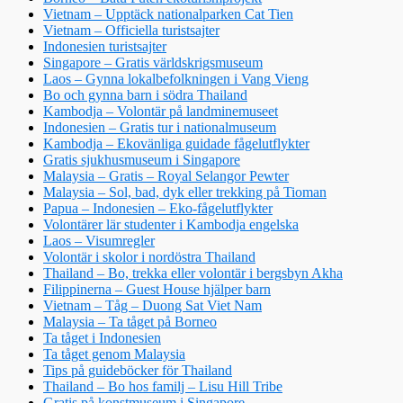
Vietnam – Upptäck nationalparken Cat Tien
Vietnam – Officiella turistsajter
Indonesien turistsajter
Singapore – Gratis världskrigsmuseum
Laos – Gynna lokalbefolkningen i Vang Vieng
Bo och gynna barn i södra Thailand
Kambodja – Volontär på landminemuseet
Indonesien – Gratis tur i nationalmuseum
Kambodja – Ekovänliga guidade fågelutflykter
Gratis sjukhusmuseum i Singapore
Malaysia – Gratis – Royal Selangor Pewter
Malaysia – Sol, bad, dyk eller trekking på Tioman
Papua – Indonesien – Eko-fågelutflykter
Volontärer lär studenter i Kambodja engelska
Laos – Visumregler
Volontär i skolor i nordöstra Thailand
Thailand – Bo, trekka eller volontär i bergsbyn Akha
Filippinerna – Guest House hjälper barn
Vietnam – Tåg – Duong Sat Viet Nam
Malaysia – Ta tåget på Borneo
Ta tåget i Indonesien
Ta tåget genom Malaysia
Tips på guideböcker för Thailand
Thailand – Bo hos familj – Lisu Hill Tribe
Gratis på konstmuseum i Singapore