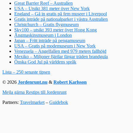
Great Barrier Reef – Australien
USA – Utsikt 381 meter över New York
England – Gå in gratis på fem museer i Liverpool
Gratis inträde på nationalparker i västra Australien
Christchurch – Gratis flygmuseum
Sky100 – utsikt 393 meter över Hong Kong
Ångmaskinsmuseum i London
Japan – Fritt inträde på pengamuseum
USA – Gratis på modemuseum i New York
Venezuela – Angelfallen med 979 meters fallhöjd
Mexiko – Miljoner fjärilar färgar träden brandgula
Önska God Jul på världens språk
Lista – 250 senaste tipsen
© 2026
Jordenrunt.nu
&
Robert Karlsson
Mejla gärna Restips till Jordenrunt
Partners:
Travelmarket
–
Guidebok