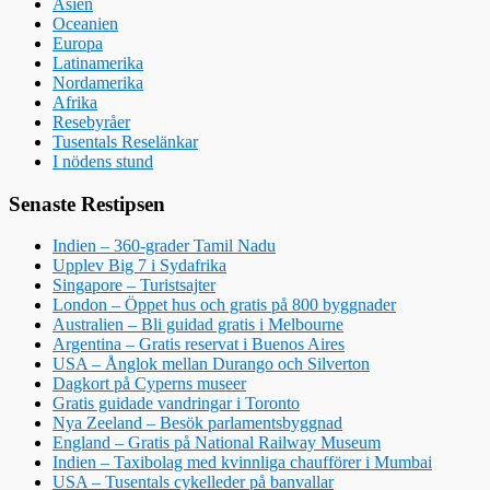
Asien
Oceanien
Europa
Latinamerika
Nordamerika
Afrika
Resebyråer
Tusentals Reselänkar
I nödens stund
Senaste Restipsen
Indien – 360-grader Tamil Nadu
Upplev Big 7 i Sydafrika
Singapore – Turistsajter
London – Öppet hus och gratis på 800 byggnader
Australien – Bli guidad gratis i Melbourne
Argentina – Gratis reservat i Buenos Aires
USA – Ånglok mellan Durango och Silverton
Dagkort på Cyperns museer
Gratis guidade vandringar i Toronto
Nya Zeeland – Besök parlamentsbyggnad
England – Gratis på National Railway Museum
Indien – Taxibolag med kvinnliga chaufförer i Mumbai
USA – Tusentals cykelleder på banvallar