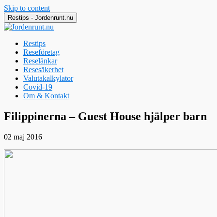
Skip to content
Restips - Jordenrunt.nu
Restips
Reseföretag
Reselänkar
Resesäkerhet
Valutakalkylator
Covid-19
Om & Kontakt
Jordenrunt.nu
Tusen Restips från hela världen
Filippinerna – Guest House hjälper barn
02 maj 2016