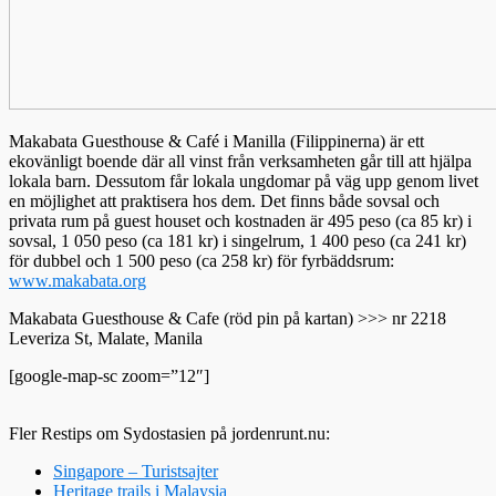
Makabata Guesthouse & Café i Manilla (Filippinerna) är ett
ekovänligt boende där all vinst från verksamheten går till att hjälpa
lokala barn. Dessutom får lokala ungdomar på väg upp genom livet
en möjlighet att praktisera hos dem. Det finns både sovsal och
privata rum på guest houset och kostnaden är 495 peso (ca 85 kr) i
sovsal, 1 050 peso (ca 181 kr) i singelrum, 1 400 peso (ca 241 kr)
för dubbel och 1 500 peso (ca 258 kr) för fyrbäddsrum:
www.makabata.org
Makabata Guesthouse & Cafe (röd pin på kartan) >>> nr 2218
Leveriza St, Malate, Manila
[google-map-sc zoom=”12″]
Fler Restips om Sydostasien på jordenrunt.nu:
Singapore – Turistsajter
Heritage trails i Malaysia