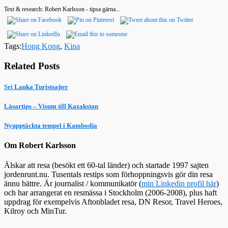
Text & research: Robert Karlsson - tipsa gärna...
Tags:
Hong Kong
,
Kina
Related Posts
Sri Lanka Turistsajter
Läsartips – Visum till Kazakstan
Nyupptäckta tempel i Kambodja
Om Robert Karlsson
Älskar att resa (besökt ett 60-tal länder) och startade 1997 sajten
jordenrunt.nu. Tusentals restips som förhoppningsvis gör din resa
ännu bättre. Är journalist / kommunikatör (
min Linkedin profil här
)
och har arrangerat en resmässa i Stockholm (2006-2008), plus haft
uppdrag för exempelvis Aftonbladet resa, DN Resor, Travel Heroes,
Kilroy och MinTur.