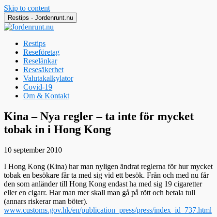
Skip to content
Restips - Jordenrunt.nu
Restips
Reseföretag
Reselänkar
Resesäkerhet
Valutakalkylator
Covid-19
Om & Kontakt
Jordenrunt.nu
Tusen Restips från hela världen
Kina – Nya regler – ta inte för mycket
tobak in i Hong Kong
10 september 2010
I Hong Kong (Kina) har man nyligen ändrat reglerna för hur mycket
tobak en besökare får ta med sig vid ett besök. Från och med nu får
den som anländer till Hong Kong endast ha med sig 19 cigaretter
eller en cigarr. Har man mer skall man gå på rött och betala tull
(annars riskerar man böter).
www.customs.gov.hk/en/publication_press/press/index_id_737.html