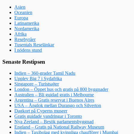
Asien
Oceanien
Europa
Latinamerika
Nordamerika
Afrika
Resebyråer
Tusentals Reselänkar
I nödens stund
Senaste Restipsen
Indien – 360-grader Tamil Nadu
Upplev Big 7 i Sydafrika
Singapore – Turistsajter
London – Öppet hus och gratis på 800 byggnader
Australien – Bli guidad gratis i Melbourne
Argentina – Gratis reservat i Buenos Aires
USA – Ånglok mellan Durango och Silverton
Dagkort på Cyperns museer
Gratis guidade vandringar i Toronto
Nya Zeeland – Besök parlamentsbyggnad
England – Gratis på National Railway Museum
Indien – Taxibolag med kvinnliga chaufförer i Mumbai