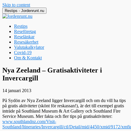
Skip to content
Restips - Jordenrunt.nu
Restips
Reseföretag
Reselänkar
Resesäkerhet
Valutakalkylator
Covid-19
Om & Kontakt
Jordenrunt.nu
Tusen Restips från hela världen
Nya Zeeland – Gratisaktiviteter i
Invercargill
14 januari 2013
På Sydön av Nya Zeeland ligger Invercargill och om du vill ha tips
på gratis aktiviteter (skönt för reskassan!), är det till exempel gratis
inträde på Southland Museum & Art Gallery och Southland Fire
Service Museum. Mer fakta och fler tips på gratisaktiviteter:
www.southlandnz.com/Visit-
Southland/Itineraries/Invercargill/ctl/Detail/mid/4450/xmid/9172/xmfi