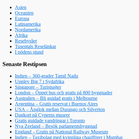
Asien
Oceanien
Europa
Latinamerika
Nordamerika
Afrika
Resebyråer
Tusentals Reselänkar
I nödens stund
Senaste Restipsen
Indien – 360-grader Tamil Nadu
Upplev Big 7 i Sydafrika
Singapore – Turistsajter
London – Öppet hus och gratis på 800 byggnader
Australien – Bli guidad gratis i Melbourne
Argentina – Gratis reservat i Buenos Aires
USA – Ånglok mellan Durango och Silverton
Dagkort på Cyperns museer
Gratis guidade vandringar i Toronto
Nya Zeeland – Besök parlamentsbyggnad
England – Gratis på National Railway Museum
Indien – Taxibolag med kvinnliga chaufförer i Mumbai