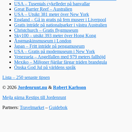
USA – Tusentals cykelleder på banvallar
Great Barrier Reef – Australien
USA – Utsikt 381 meter över New York
England – Gå in gratis på fem museer i Liverpool
Gratis inträde på nationalparker i västra Australien
Christchurch – Gratis flygmuseum
Sky100 – utsikt 393 meter över Hong Kong
Ångmaskinsmuseum i London
Japan – Fritt inträde på pengamuseum
USA – Gratis på modemuseum i New York
Venezuela – Angelfallen med 979 meters fallhöjd
Mexiko – Miljoner fjärilar färgar träden brandgula
Önska God Jul på världens språk
Lista – 250 senaste tipsen
© 2026
Jordenrunt.nu
&
Robert Karlsson
Mejla gärna Restips till Jordenrunt
Partners:
Travelmarket
–
Guidebok