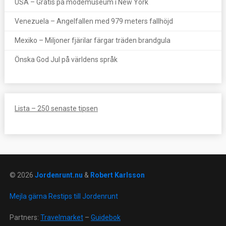
USA – Gratis på modemuseum i New York
Venezuela – Angelfallen med 979 meters fallhöjd
Mexiko – Miljoner fjärilar färgar träden brandgula
Önska God Jul på världens språk
Lista – 250 senaste tipsen
© 2026
Jordenrunt.nu
&
Robert Karlsson
Mejla gärna Restips till Jordenrunt
Partners:
Travelmarket
–
Guidebok