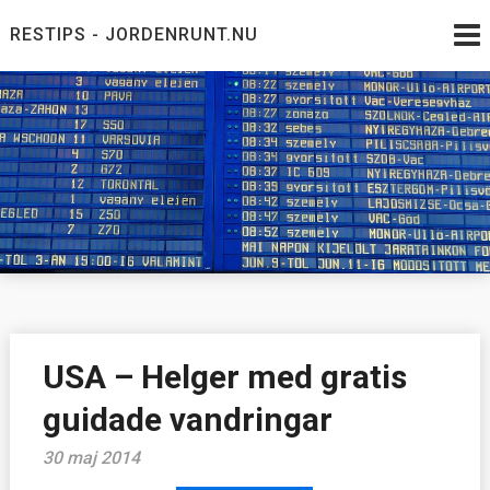
Skip
RESTIPS - JORDENRUNT.NU
to
content
Jordenrunt.nu
Tusen Restips från hela världen
USA – Helger med gratis
guidade vandringar
30 maj 2014