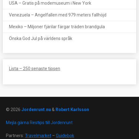
USA – Gratis på modemuseum i New York
Venezuela – Angelfallen med 979 meters fallhöjd
Mexiko – Miljoner fjärilar färgar träden brandgula
Önska God Jul på världens språk
Lista – 250 senaste tipsen
© 2026
Jordenrunt.nu
&
Robert Karlsson
Mejla gärna Restips till Jordenrunt
Partners:
Travelmarket
–
Guidebok