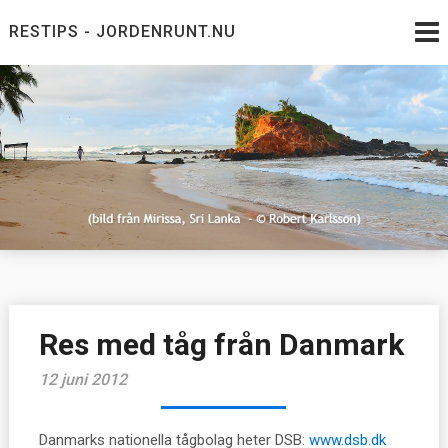
Skip
RESTIPS - JORDENRUNT.NU
to
content
Jordenrunt.nu
Tusen Restips från hela världen
Res med tåg från Danmark
12 juni 2012
Danmarks nationella tågbolag heter DSB:
www.dsb.dk