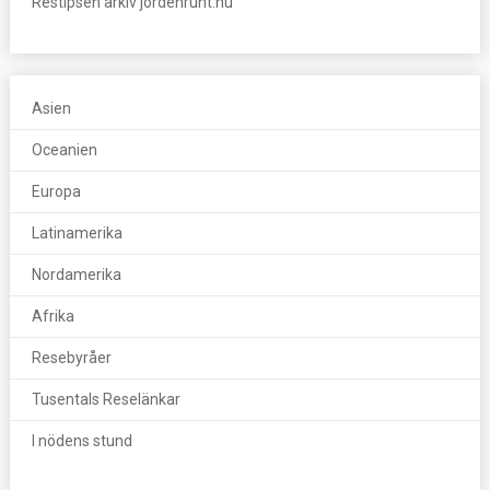
Restipsen arkiv jordenrunt.nu
Asien
Oceanien
Europa
Latinamerika
Nordamerika
Afrika
Resebyråer
Tusentals Reselänkar
I nödens stund