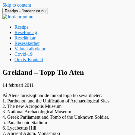
Skip to content
Restips - Jordenrunt.nu
Restips
Reseföretag
Reselänkar
Resesäkerhet
Valutakalkylator
Covid-19
Om & Kontakt
Jordenrunt.nu
Tusen Restips från hela världen
Grekland – Topp Tio Aten
14 februari 2011
På Atens turistsajt har de rankat topp tio sevärdheter:
1. Parthenon and the Unification of Archaeological Sites
2. The new Acropolis Museum
3. National Archaeological Museum.
4. Greek Parliament and Tomb of the Unknown Soldier.
5. Panathenaic Stadium
6. Lycabettus Hill
7. Ancient Agora, Monastiraki