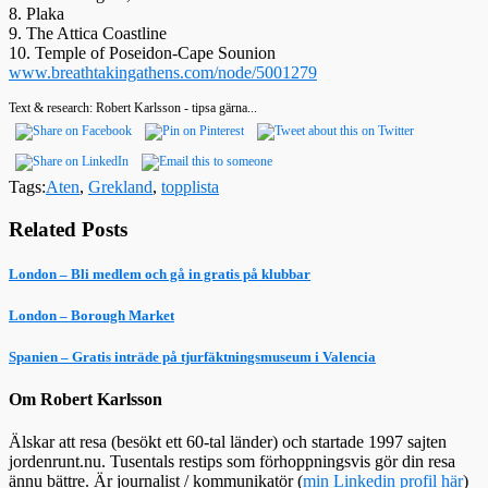
8. Plaka
9. The Attica Coastline
10. Temple of Poseidon-Cape Sounion
www.breathtakingathens.com/node/5001279
Text & research: Robert Karlsson - tipsa gärna...
Tags:
Aten
,
Grekland
,
topplista
Related Posts
London – Bli medlem och gå in gratis på klubbar
London – Borough Market
Spanien – Gratis inträde på tjurfäktningsmuseum i Valencia
Om Robert Karlsson
Älskar att resa (besökt ett 60-tal länder) och startade 1997 sajten
jordenrunt.nu. Tusentals restips som förhoppningsvis gör din resa
ännu bättre. Är journalist / kommunikatör (
min Linkedin profil här
)