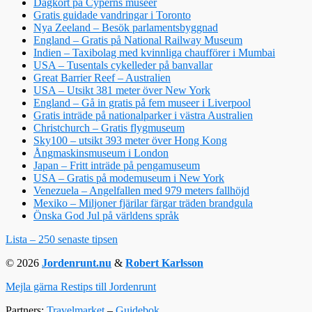
Dagkort på Cyperns museer
Gratis guidade vandringar i Toronto
Nya Zeeland – Besök parlamentsbyggnad
England – Gratis på National Railway Museum
Indien – Taxibolag med kvinnliga chaufförer i Mumbai
USA – Tusentals cykelleder på banvallar
Great Barrier Reef – Australien
USA – Utsikt 381 meter över New York
England – Gå in gratis på fem museer i Liverpool
Gratis inträde på nationalparker i västra Australien
Christchurch – Gratis flygmuseum
Sky100 – utsikt 393 meter över Hong Kong
Ångmaskinsmuseum i London
Japan – Fritt inträde på pengamuseum
USA – Gratis på modemuseum i New York
Venezuela – Angelfallen med 979 meters fallhöjd
Mexiko – Miljoner fjärilar färgar träden brandgula
Önska God Jul på världens språk
Lista – 250 senaste tipsen
© 2026
Jordenrunt.nu
&
Robert Karlsson
Mejla gärna Restips till Jordenrunt
Partners:
Travelmarket
–
Guidebok