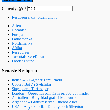
Current ye@r
*
Restipsen arkiv jordenrunt.nu
Asien
Oceanien
Europa
Latinamerika
Nordamerika
Afrika
Resebyråer
Tusentals Reselänkar
I nödens stund
Senaste Restipsen
Indien – 360-grader Tamil Nadu
Upplev Big 7 i Sydafrika
Singapore – Turistsajter
London – Öppet hus och gratis på 800 byggnader
Australien – Bli guidad gratis i Melbourne
Argentina – Gratis reservat i Buenos Aires
USA – Ånglok mellan Durango och Silverton