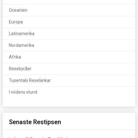
Oceanien
Europa
Latinamerika
Nordamerika
Afrika
Resebyråer
Tusentals Reselänkar
I nödens stund
Senaste Restipsen