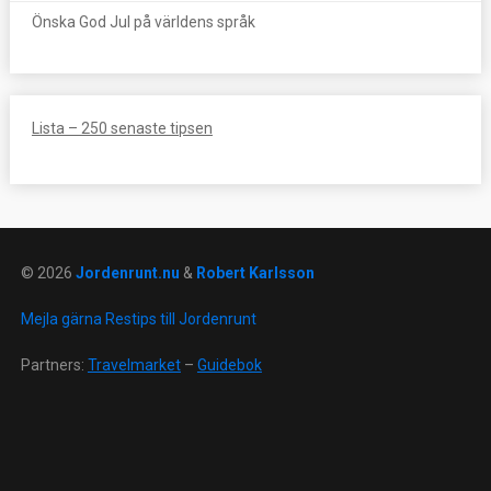
Önska God Jul på världens språk
Lista – 250 senaste tipsen
© 2026
Jordenrunt.nu
&
Robert Karlsson
Mejla gärna Restips till Jordenrunt
Partners:
Travelmarket
–
Guidebok