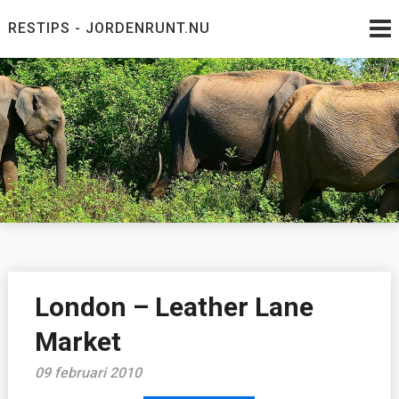
Skip
RESTIPS - JORDENRUNT.NU
to
content
Jordenrunt.nu
Tusen Restips från hela världen
London – Leather Lane
Market
09 februari 2010