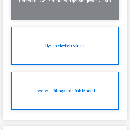
Danmark – Se 25 meter ned genom glasgolv i torn
Hyr en elcykel i Vilnius
London – Billingsgate fish Market